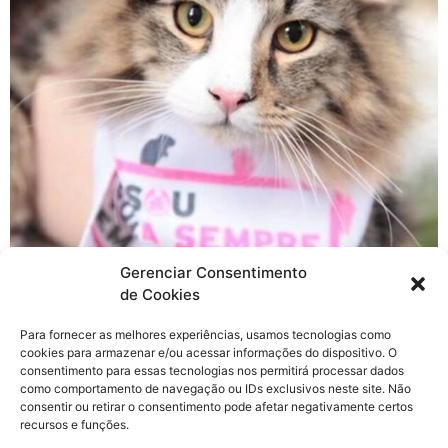
Gerenciar Consentimento
de Cookies
Nesse último sábado, dia 3 de fevereiro, rolou o BloCão
Para fornecer as melhores experiências, usamos tecnologias como
da The Body Shop, um BloCão um pouco diferente e
cookies para armazenar e/ou acessar informações do dispositivo. O
consciente para lutarmos juntos pelo fim dos testes em
consentimento para essas tecnologias nos permitirá processar dados
animais com finalidades cosméticas no mundo inteiro.
como comportamento de navegação ou IDs exclusivos neste site. Não
consentir ou retirar o consentimento pode afetar negativamente certos
Para quem ainda não sabe, a The Body Shop foi
recursos e funções.
pioneira na luta contra testes em animais