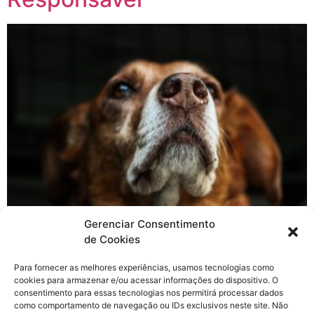
Gerenciar Consentimento
A maior parte das pessoas que resolvem
de Cookies
adotar/comprar um filhotinho, não pensam muito a
Para fornecer as melhores experiências, usamos tecnologias como
longo prazo, em um futuro mais distante quando o seu
cookies para armazenar e/ou acessar informações do dispositivo. O
filhotinho se tornar um senhorzinho idoso. Quando
consentimento para essas tecnologias nos permitirá processar dados
falamos em posse responsável, pensamos em várias
como comportamento de navegação ou IDs exclusivos neste site. Não