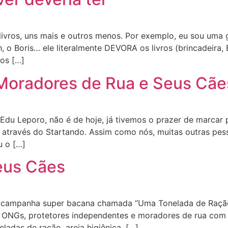
vros, uns mais e outros menos. Por exemplo, eu sou uma g
 o Boris… ele literalmente DEVORA os livros (brincadeira, 
os […]
 Moradores de Rua e Seus Cãe
Edu Leporo, não é de hoje, já tivemos o prazer de marcar
 através do Startando. Assim como nós, muitas outras pes
u o […]
eus Cães
campanha super bacana chamada “Uma Tonelada de Ração 
 ONGs, protetores independentes e moradores de rua com 
ladas de ração, areia higiênica, […]