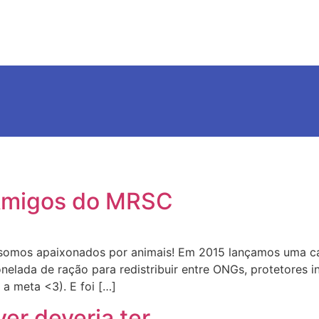
 Amigos do MRSC
s somos apaixonados por animais! Em 2015 lançamos uma
onelada de ração para redistribuir entre ONGs, protetores
 a meta <3). E foi […]
ver deveria ter