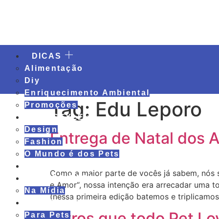
DICAS
Alimentação
Diy
Enriquecimento Ambiental
Tag:
Edu Leporo
Promoções
LIFESTYLE
Design
Entrega de Natal dos
Fashion
O Mundo é dos Pets
ILUSTRAÇÕES
Como a maior parte de vocês já sabem, nó
NOSSA CASA
e Amor“, nossa intenção era arrecadar uma t
Na Mídia
(nessa primeira edição batemos e triplicamos
DIVERSÃO
Livros que todo Pet Lo
Para Pets