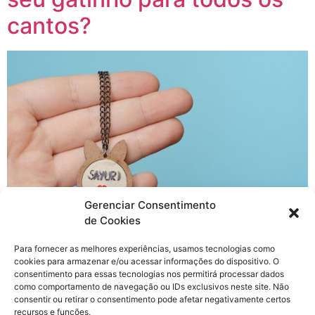
cantos?
Gerenciar Consentimento
de Cookies
Quer puxar assunto com uma catlover? Pergunte
Para fornecer as melhores experiências, usamos tecnologias como
sobre seu gato. Nada vai deixá-la mais incrivelmente
cookies para armazenar e/ou acessar informações do dispositivo. O
feliz do que isso, pelo menos é o que a mamãe diz…
consentimento para essas tecnologias nos permitirá processar dados
Você, catlover, quer que perguntem sobre seu gato?
como comportamento de navegação ou IDs exclusivos neste site. Não
consentir ou retirar o consentimento pode afetar negativamente certos
Faça que nem a mamãe, tenha um colarzinho LINDO
recursos e funções.