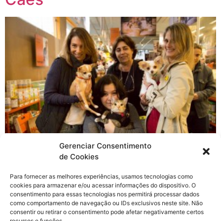
Gerenciar Consentimento
de Cookies
No começo do ano, meus pais lançaram uma campanha
Para fornecer as melhores experiências, usamos tecnologias como
super bacana chamada “Uma Tonelada de Ração e
cookies para armazenar e/ou acessar informações do dispositivo. O
Amor”, onde eles tinham a meta de arrecadar uma
consentimento para essas tecnologias nos permitirá processar dados
tonelada de ração para ajudar ONGs, protetores
como comportamento de navegação ou IDs exclusivos neste site. Não
consentir ou retirar o consentimento pode afetar negativamente certos
independentes e moradores de rua com animais (a meta
recursos e funções.