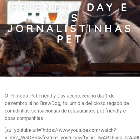
FRIENDLY DAY E
OS
JORNALISTINHAS
PET
O Primeiro Pet Friendly Day aconteceu no dia 1 de
dezembro lá no BrewDog, foi um dia delicioso regado de
comidinhas sensacionais de restaurantes pet friendly e
boas companhias.
[su_youtube url=”https://www.youtube.com/watch?
v=lry2_WaOBRI&feature=youtu.be&fbclid=IwAR1FunklJ2A