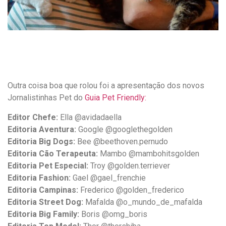
Outra coisa boa que rolou foi a apresentação dos novos
Jornalistinhas Pet do
Guia Pet Friendly:
Editor Chefe:
Ella @avidadaella
Editoria Aventura:
Google @googlethegolden
Editoria Big Dogs:
Bee @beethoven.pernudo
Editoria Cão Terapeuta:
Mambo @mambohitsgolden
Editoria Pet Especial:
Troy @golden.terriever
Editoria Fashion:
Gael @gael_frenchie
Editoria Campinas:
Frederico @golden_frederico
Editoria Street Dog:
Mafalda @o_mundo_de_mafalda
Editoria Big Family:
Boris @omg_boris