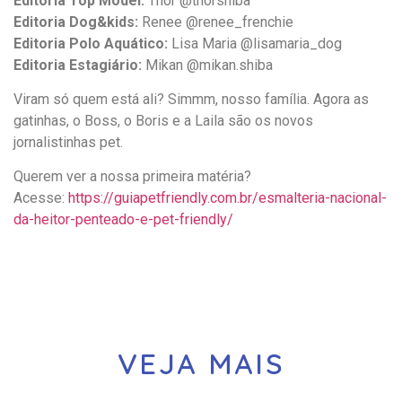
Editoria Top Model:
Thor @thorshiba
Editoria Dog&kids:
Renee @renee_frenchie
Editoria Polo Aquático:
Lisa Maria @lisamaria_dog
Editoria Estagiário:
Mikan @mikan.shiba
Viram só quem está ali? Simmm, nosso família. Agora as
gatinhas, o Boss, o Boris e a Laila são os novos
jornalistinhas pet.
Querem ver a nossa primeira matéria?
Acesse:
https://guiapetfriendly.com.br/esmalteria-nacional-
da-heitor-penteado-e-pet-friendly/
VEJA MAIS