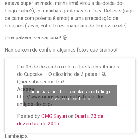
estava super animado, minha irmã virou a tia-doida-do-
bingo, sabe?), comidinhas gostosas da Deca Delícias (ragu
de carne com polenta é amor) e uma arrecadação de
doações (ração, cobertores, materiais de limpeza e etc).
Uma palavra: sensacional! 😀
Não deixem de conferir algumas fotos que tiramos!
Dia 05 de dezembro rolou a Festa dos Amigos
do Cupcake – O cãozinho de 2 patas ! 😀
Quer saber como foi?
Acesse:
Clique para aceitar os cookies marketing e
http://www.omgsayuri.com.br/festa-dos-
ativar este conteúdo
amigos-do-cup/
Posted by
OMG Sayuri
on
Quarta, 23 de
dezembro de 2015
Lambeijos,