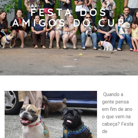
FESTA DOS
AMIGOS DO CUP
Quando a
gente pensa
em fim de ano
o que vem na
cabeça? Festa
de