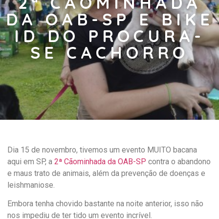
2ª CÃOMINHADA
DA OAB-SP E BIKE
ID DO PROCURA-
SE CACHORRO
Dia 15 de novembro, tivemos um evento MUITO bacana
aqui em SP, a
2ª Cãominhada da OAB-SP
contra o abandono
e maus trato de animais, além da prevenção de doenças e
leishmaniose.
Embora tenha chovido bastante na noite anterior, isso não
nos impediu de ter tido um evento incrível.