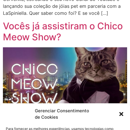
lançando sua coleção de jóias pet em parceria com a
LaSpiniella. Quer saber como foi? E se você […]
Vocês já assistiram o Chico
Meow Show?
Gerenciar Consentimento
de Cookies
Se me perguntassem hoje “Sayuri, qual é o seu grande
Para fornecer as melhores experiências, usamos tecnologias como
ídolo?”, a resposta vem na ponta da língua, eu sou mega