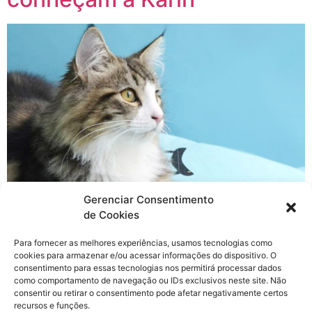
Gerenciar Consentimento
de Cookies
Para fornecer as melhores experiências, usamos tecnologias como
É isso mesmo que você acabou de ler, a nossa família
cookies para armazenar e/ou acessar informações do dispositivo. O
cresceu! Hoje fazem exatamente 20 dias que a Karin
consentimento para essas tecnologias nos permitirá processar dados
entrou para as nossas vidas e eu vou compartilhar com
como comportamento de navegação ou IDs exclusivos neste site. Não
consentir ou retirar o consentimento pode afetar negativamente certos
vocês como tudo aconteceu. Já faz um tempo que eu
recursos e funções.
tinha vontade de adotar um 3º gatinho, queria muito um