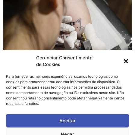
Gerenciar Consentimento
de Cookies
Para fornecer as melhores experiências, usamos tecnologias como
O que eu mais amo no nosso site é o fato de poder
cookies para armazenar e/ou acessar informações do dispositivo. O
compartilhar com vocês o que muita gente consideraria
consentimento para essas tecnologias nos permitirá processar dados
loucura, mas no nosso caso é só amor. Hoje eu não
como comportamento de navegação ou IDs exclusivos neste site. Não
consentir ou retirar o consentimento pode afetar negativamente certos
tenho vontade de ter filhos (quem sabe um dia…por que
recursos e funções.
não?), mas meu coração é grande demais e cabe muito
amor aqui dentro, […]
Aceitar
Negar