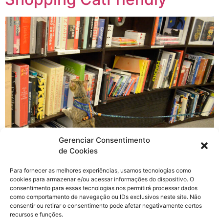
Gerenciar Consentimento
de Cookies
Para fornecer as melhores experiências, usamos tecnologias como
Hoje a nossa publicação começa um pouco diferente,
cookies para armazenar e/ou acessar informações do dispositivo. O
vou contar o que aconteceu com a gente esses dias. Eu
consentimento para essas tecnologias nos permitirá processar dados
estava dentro do meu carrinho e entramos no elevador,
como comportamento de navegação ou IDs exclusivos neste site. Não
consentir ou retirar o consentimento pode afetar negativamente certos
logo de cara a moça disse “Senhora, não é permitida a
recursos e funções.
entrada de cachorros nesse elevador”, prontamente a