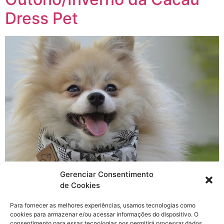
Dress Pet
Gerenciar Consentimento
de Cookies
Acompanho a Cacau Dress Pet pelas redes sociais já
Para fornecer as melhores experiências, usamos tecnologias como
faz um tempo, as peças sempre me encantaram, mas
cookies para armazenar e/ou acessar informações do dispositivo. O
foi recentemente que essa admiração virou amor.
consentimento para essas tecnologias nos permitirá processar dados