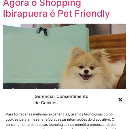
Agora o Shopping
Ibirapuera é Pet Friendly
Gerenciar Consentimento
de Cookies
Para fornecer as melhores experiências, usamos tecnologias como
Sim, é isso mesmo que você acabou de ler: Agora o
cookies para armazenar e/ou acessar informações do dispositivo. O
Shopping Ibirapuera é Pet Friendly. Uma grande notícia
consentimento para essas tecnologias nos permitirá processar dados
para os seus frequentadores.
Não adianta negar,