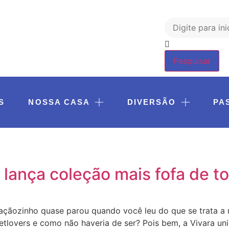
Pesquisar
S
NOSSA CASA
DIVERSÃO
PA
a lança coleção mais fofa de 
raçãozinho quase parou quando você leu do que se trata a
 petlovers e como não haveria de ser? Pois bem, a Vivara 