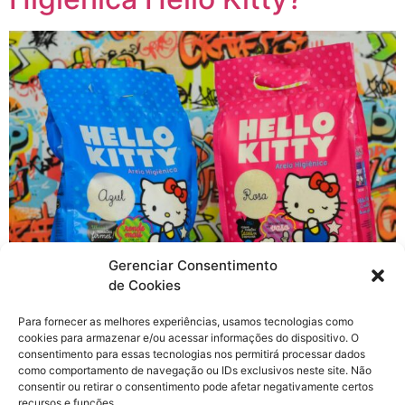
Gerenciar Consentimento
de Cookies
Quem conhece a minha mãe sabe que ela é
Para fornecer as melhores experiências, usamos tecnologias como
enlouquecida pela Hello Kitty e sempre estamos
cookies para armazenar e/ou acessar informações do dispositivo. O
acompanhando as novidades nas redes sociais. Já faz
consentimento para essas tecnologias nos permitirá processar dados
um tempo que nos apaixonamos pela linha de produtos
como comportamento de navegação ou IDs exclusivos neste site. Não
consentir ou retirar o consentimento pode afetar negativamente certos
da Hello Kitty para a Duki, mas as novidades não param
recursos e funções.