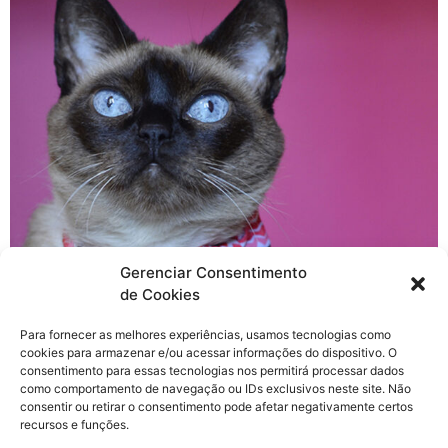
Gerenciar Consentimento
de Cookies
A ZeeDog não para de nos surpreender, não é verdade?
Para fornecer as melhores experiências, usamos tecnologias como
Quando você pensa “Definitivamente essa é a minha
cookies para armazenar e/ou acessar informações do dispositivo. O
estampa favorita”, eles chegam e lançam outra coleção,
consentimento para essas tecnologias nos permitirá processar dados
ou seja, impossível ter uma só favorita. :/ A novidade é
como comportamento de navegação ou IDs exclusivos neste site. Não
consentir ou retirar o consentimento pode afetar negativamente certos
que dessa vez eles capricharam na coleção de
recursos e funções.
gatinhos. As coleiras para gato da Zee.Cat vieram nas 3