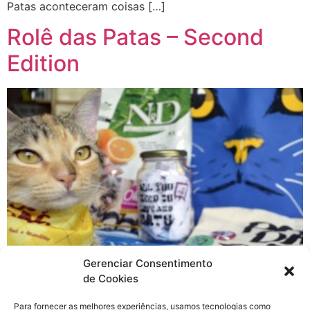
Patas aconteceram coisas […]
Rolê das Patas – Second
Edition
Gerenciar Consentimento
de Cookies
Para fornecer as melhores experiências, usamos tecnologias como
Sábado, dia 27 de junho, acontece o evento pet mais