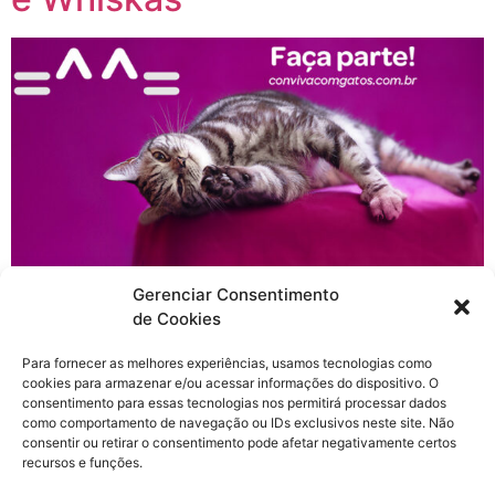
Como vocês já sabem, a Whiskas está com uma
Gerenciar Consentimento
iniciativa sensacional chamada “Permita-se, conviva”,
de Cookies
nessas últimas semanas pudemos acompanhar a
Para fornecer as melhores experiências, usamos tecnologias como
parceria com o grupo Barbixas na websérie
cookies para armazenar e/ou acessar informações do dispositivo. O
“Barbixanos”, desmistificando os gatos. Fizemos uma
consentimento para essas tecnologias nos permitirá processar dados
entrevista rápida com o Marcelo Bronze, Gerente de
como comportamento de navegação ou IDs exclusivos neste site. Não
consentir ou retirar o consentimento pode afetar negativamente certos
Marketing de Catcare da Mars Brasil e
recursos e funções.
o Anderson Bizzocchi, Cia. Barbixas de Humor, o nosso