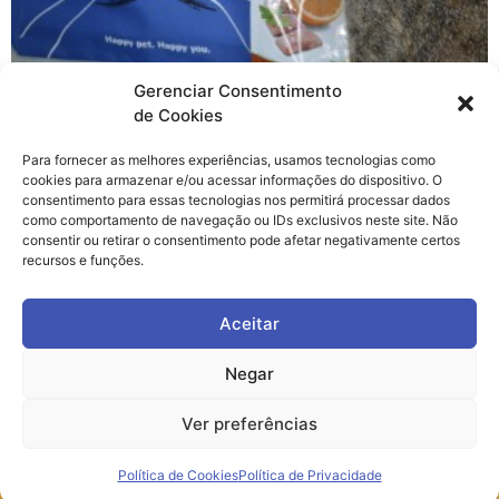
Gerenciar Consentimento
de Cookies
Não é de hoje que somos apaixonados pela
Para fornecer as melhores experiências, usamos tecnologias como
Farmina, aqui em casa todo mundo adora!!! Eu e a Yumi
cookies para armazenar e/ou acessar informações do dispositivo. O
somos apaixonadas pela N&D, e esse amor todo
consentimento para essas tecnologias nos permitirá processar dados
começou na primeira edição do Rolê das Patas depois
como comportamento de navegação ou IDs exclusivos neste site. Não
consentir ou retirar o consentimento pode afetar negativamente certos
de umas amostras que ganhamos. O mais legal da N&D,
recursos e funções.
além dos sabores incríveis como Cordeiro e Blueberry
ou Frango […]
Aceitar
Negar
POLÍTICA DE PRIVACIDADE
POLÍTICA DE COOKIES
Ver preferências
Política de Cookies
Política de Privacidade
© 2026 CATPOWER | TODOS OS DIREITOS RESERVADOS.