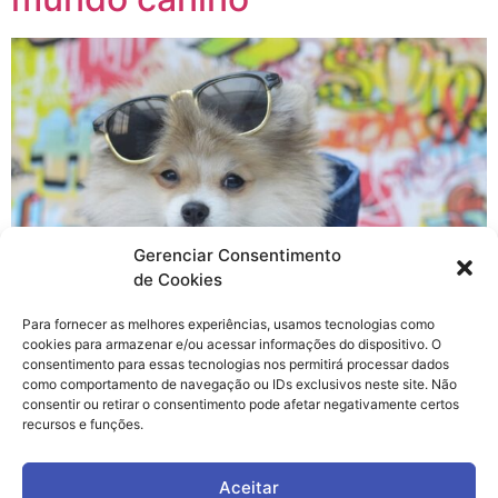
Gerenciar Consentimento
de Cookies
Para fornecer as melhores experiências, usamos tecnologias como
Nós sempre postamos no blog uns eventos bacanas,
cookies para armazenar e/ou acessar informações do dispositivo. O
não é verdade? Mas dessa vez quem está fazendo o
consentimento para essas tecnologias nos permitirá processar dados
convite é o Boss. Ele quer convidar vocês para uma
como comportamento de navegação ou IDs exclusivos neste site. Não
consentir ou retirar o consentimento pode afetar negativamente certos
festa alemã, lá dá terrinha dele, sabe? Seu pet gosta de
recursos e funções.
uma “loura gelada”? Então anote na agenda dele e na
sua também a data da 1ª […]
Aceitar