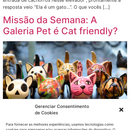
resposta veio “Ela é um gato…”. O que vocês […]
Missão da Semana: A
Galeria Pet é Cat friendly?
Gerenciar Consentimento
de Cookies
Para fornecer as melhores experiências, usamos tecnologias como
Já se passou quase um mês da inauguração da Galeria
cookies para armazenar e/ou acessar informações do dispositivo. O