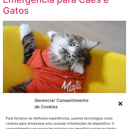
Gatos
Gerenciar Consentimento
de Cookies
Eu sei que é meio triste pensar nisso, mas você já
Para fornecer as melhores experiências, usamos tecnologias como
pensou se acontece alguma coisa com você e/ou sua
cookies para armazenar e/ou acessar informações do dispositivo. O
família? O que aconteceriam com os seus gatinhos e
consentimento para essas tecnologias nos permitirá processar dados