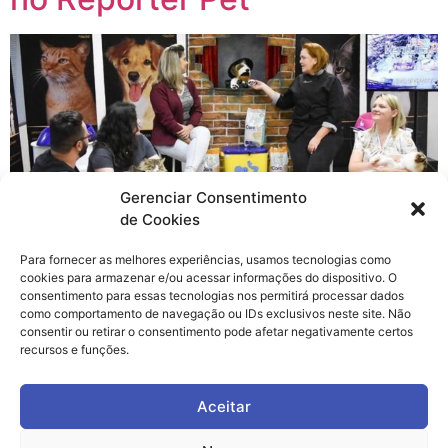
Gerenciar Consentimento
de Cookies
Para fornecer as melhores experiências, usamos tecnologias como
cookies para armazenar e/ou acessar informações do dispositivo. O
consentimento para essas tecnologias nos permitirá processar dados
como comportamento de navegação ou IDs exclusivos neste site. Não
consentir ou retirar o consentimento pode afetar negativamente certos
Nossa participação junto com a CarePet foi muito
recursos e funções.
divertida, vale a pena dar uma conferida!
(clique
aqui para assistir)
Aceitar